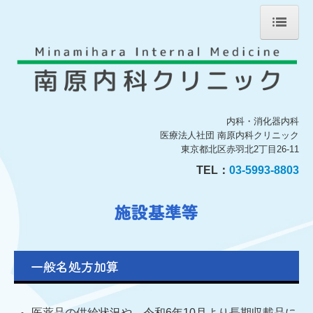
ホーム
院長紹介
診療のご案内
内科・消化器内科
医療法人社団 南原内科クリニック
初診の方へ
東京都北区赤羽北2丁目26-11
TEL：
03-5993-8803
施設・設備のご案内
施設基準等
交通案内
施設基準等
一般名処方加算
医薬品の供給状況や、令和6年10月より長期収載品に